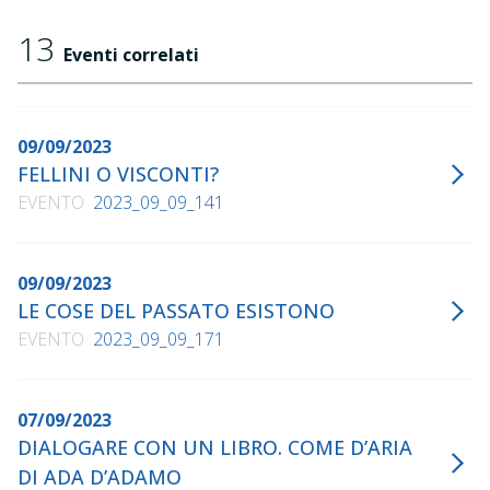
Pazienza", con Ivan Cotroneo e Renato De Maria,
Arcana, 2002 "Allegro occidentale", Feltrinelli, 2003
13
Eventi correlati
(2007) "L'Italia spensierata", Laterza, 2007 "La
separazione del maschio", Einaudi, 2008 (2010)
"Momenti di trascurabile felicità", Einaudi, 2010 (2012)
"Habemus Papam. La sceneggiatura", con Nanni
09/09/2023
Moretti e Federica Pontremoli, Feltrinelli, 2011
FELLINI O VISCONTI?
"Il desiderio di essere come tutti", Einaudi, 2013
EVENTO
2023_09_09_141
09/09/2023
LE COSE DEL PASSATO ESISTONO
EVENTO
2023_09_09_171
07/09/2023
DIALOGARE CON UN LIBRO. COME D’ARIA
DI ADA D’ADAMO