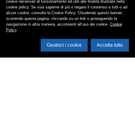
cookie necessari al funzionamento ed utili alle finalità illustrate nella
cookie policy. Se vuoi saperne di più o negare il consenso a tutti o ad
alcuni cookie, consulta la Cookie Policy. Chiudendo questo banner,
scorrendo questa pagina, cliccando su un link o proseguendo la
navigazione in altra maniera, acconsenti all’uso dei cookie.
Cookie
Policy
Gestisci i cookie
Accetta tutto
Cerca in archivio
Inventario
Documenti
Foto
Audio
Video