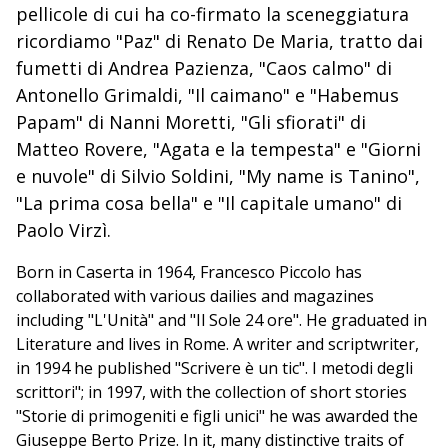
pellicole di cui ha co-firmato la sceneggiatura
ricordiamo "Paz" di Renato De Maria, tratto dai
fumetti di Andrea Pazienza, "Caos calmo" di
Antonello Grimaldi, "Il caimano" e "Habemus
Papam" di Nanni Moretti, "Gli sfiorati" di
Matteo Rovere, "Agata e la tempesta" e "Giorni
e nuvole" di Silvio Soldini, "My name is Tanino",
"La prima cosa bella" e "Il capitale umano" di
Paolo Virzì.
Born in Caserta in 1964, Francesco Piccolo has
collaborated with various dailies and magazines
including "L'Unità" and "Il Sole 24 ore". He graduated in
Literature and lives in Rome. A writer and scriptwriter,
in 1994 he published "Scrivere è un tic". I metodi degli
scrittori"; in 1997, with the collection of short stories
"Storie di primogeniti e figli unici" he was awarded the
Giuseppe Berto Prize. In it, many distinctive traits of