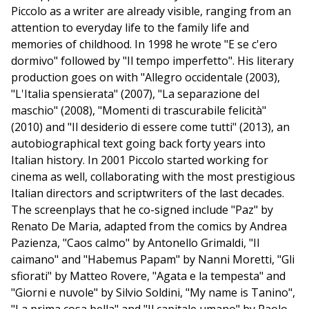
Piccolo as a writer are already visible, ranging from an
attention to everyday life to the family life and
memories of childhood. In 1998 he wrote "E se c'ero
dormivo" followed by "Il tempo imperfetto". His literary
production goes on with "Allegro occidentale (2003),
"L'Italia spensierata" (2007), "La separazione del
maschio" (2008), "Momenti di trascurabile felicità"
(2010) and "Il desiderio di essere come tutti" (2013), an
autobiographical text going back forty years into
Italian history. In 2001 Piccolo started working for
cinema as well, collaborating with the most prestigious
Italian directors and scriptwriters of the last decades.
The screenplays that he co-signed include "Paz" by
Renato De Maria, adapted from the comics by Andrea
Pazienza, "Caos calmo" by Antonello Grimaldi, "Il
caimano" and "Habemus Papam" by Nanni Moretti, "Gli
sfiorati" by Matteo Rovere, "Agata e la tempesta" and
"Giorni e nuvole" by Silvio Soldini, "My name is Tanino",