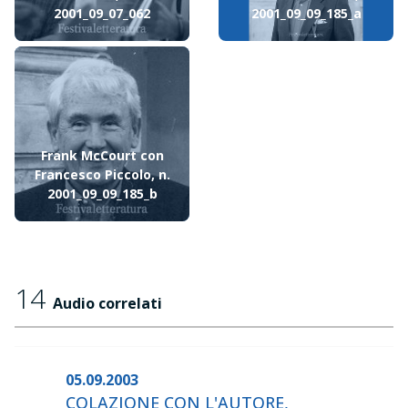
2001_09_07_062
2001_09_09_185_a
Frank McCourt con
Francesco Piccolo, n.
2001_09_09_185_b
14
Audio correlati
05.09.2003
COLAZIONE CON L'AUTORE,