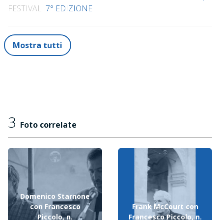
FESTIVAL
7° EDIZIONE
Mostra tutti
3
Foto correlate
Domenico Starnone
con Francesco
Frank McCourt con
Piccolo, n.
Francesco Piccolo, n.