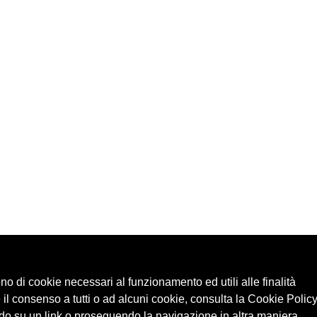
ono di cookie necessari al funzionamento ed utili alle finalità
 il consenso a tutti o ad alcuni cookie, consulta la Cookie Policy
o su un link o proseguendo la navigazione in altra maniera,