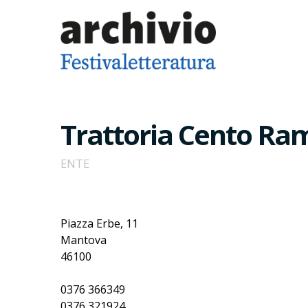
Trattoria Cento Ra
ENTE
Piazza Erbe, 11
Mantova
46100
0376 366349
0376 321924