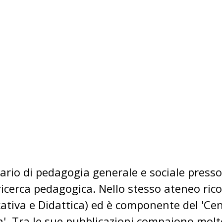
rio di pedagogia generale e sociale presso 
cerca pedagogica. Nello stesso ateneo ricopr
cativa e Didattica) ed è componente del 'Ce
a'. Tra le sue pubblicazioni compaiono mol