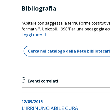
Bibliografia
"Abitare con saggezza la terra. Forme costituti
formativi", Unicopli, 1998"Per una pedagogia eco
cura della vita della mente", La Nuova Italia, 20
Leggi tutto
cittadinanza partecipata", Sometti, 2004 (Bruno
pratica dell'aver cura", Bruno Mondadori, 2006"C
Cerca nel catalogo della Rete biblioteca
Formazione e pensiero autonomo", Cortina, 2008
i bambini", Mondadori Università, 2009"Ricercare 
fare scuola", a cura di Luigina Mortari, Bruno Mo
McGraw-Hill Education, 2013"Le virtù a scuola. Qu
della cura", Raffaello Cortina, 2015
3
Eventi correlati
12/09/2015
L'IRRINUNCIABILE CURA