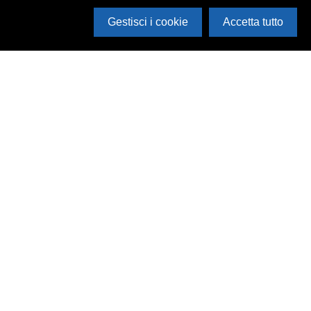
Gestisci i cookie
Accetta tutto
 siamo
Via Accademia 47
46100 Mantova
corsi tematici
T. +39 0376 223989
ws
F. +39 0376 367047
P. IVA 01806050207
archivio@festivaletteratura.it
Cookie Policy
|
Privacy Policy
Powered by
Archiui