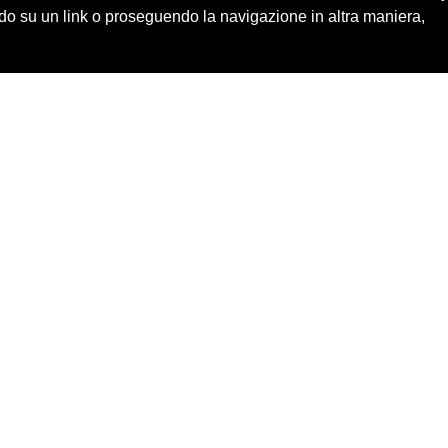
o su un link o proseguendo la navigazione in altra maniera,
Cerca in archivio
Edizioni
Chi
Inventario
Enti
Per
Documenti
Persone
Ne
Foto
Temi
Audio
Rassegne
Video
Luoghi