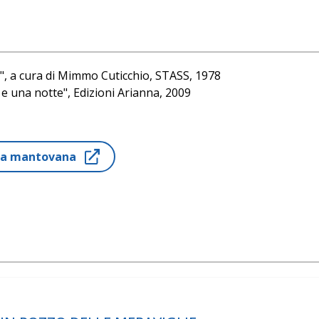
i", a cura di Mimmo Cuticchio, STASS, 1978
le e una notte", Edizioni Arianna, 2009
on l'Opera dei Pupi e il Cunto", Liguori, 2010 (2011)
ria mantovana