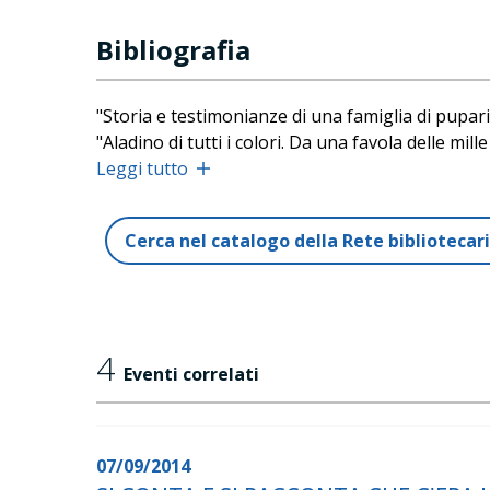
Bibliografia
"Storia e testimonianze di una famiglia di pupar
"Aladino di tutti i colori. Da una favola delle mil
"La nuova vita di un mestiere antico. In viaggio c
Leggi tutto
Cerca nel catalogo della Rete biblioteca
4
Eventi correlati
07/09/2014