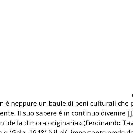
n è neppure un baule di beni culturali che
ente. Il suo sapere è in continuo divenire []
ni della dimora originaria» (Ferdinando Tav
(Gela, 1948) è il più importante erede della