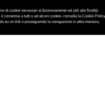
ono di cookie necessari al funzionamento ed utili alle finalità
 il consenso a tutti o ad alcuni cookie, consulta la Cookie Policy
o su un link o proseguendo la navigazione in altra maniera,
Cerca in archivio
Edizioni
Chi
Inventario
Enti
Per
Documenti
Persone
Ne
Foto
Temi
Audio
Rassegne
Video
Luoghi