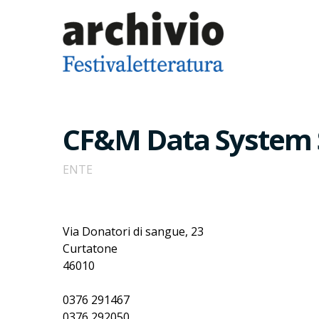
CF&M Data System S.
ENTE
Via Donatori di sangue, 23
Curtatone
46010
0376 291467
0376 292050