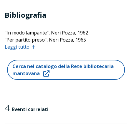
Bibliografia
"In modo lampante", Neri Pozza, 1962
"Per partito preso", Neri Pozza, 1965
"Memoria del futuro", Mondadori, 1969
Leggi tutto
"La mantide e la città", Mondadori, 1979
"Vicenza", con Oliviero Toscani, Franco Muzzio, 1977
Cerca nel catalogo della Rete bibliotecaria
"Santi di Dicembre", Garzanti, 1994
mantovana
"Meridiano di Greenwich", Garzanti, 1998
"I misteri della traduzione", Supernova, 2005
"Dietro i cancelli e altrove", Garzanti, 2007
"Quattordici poesie", L'Obliquo, 2010
4
Eventi correlati