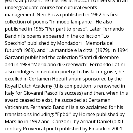
years; at present he teaches at Bocconi University in an
undergraduate course for cultural events
management. Neri Pozza published in 1962 his first
collection of poems "In modo lampante". He also
published in 1965 "Per partito preso". Later Fernando
Bandini's poems appeared in the collection "Lo
Specchio" published by Mondadori: "Memoria del
futuro"(1969), and "La mantide e la città" (1979). In 1994
Garzanti published the collection "Santi di dicembre"
and in 1988 "Meridiano di Greenwich". Fernando Latini
also indulges in neolatin poetry. In his latter guise, he
excelled in Certamen Hoeuffianum sponsored by the
Royal Dutch Academy (this competition is renowned in
Italy for Giovanni Pascoli's success) and then, when this
award ceased to exist, he succeded at Certamen
Vaticanum. Fernando Bandini is also acclaimed for his
translations including: "Epòdi" by Horace published by
Marsilio in 1992 and "Canzoni" by Arnaut Daniel (a XII
century Provencal poet) published by Einaudi in 2001.