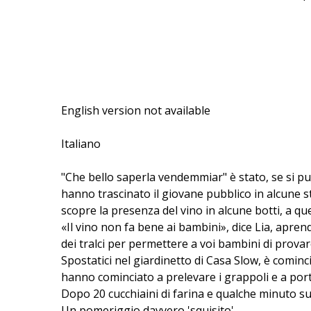
English version not available
Italiano
"Che bello saperla vendemmiar" è stato, se si può
hanno trascinato il giovane pubblico in alcune s
scopre la presenza del vino in alcune botti, a que
«Il vino non fa bene ai bambini», dice Lia, apre
dei tralci per permettere a voi bambini di prova
Spostatici nel giardinetto di Casa Slow, è cominc
hanno cominciato a prelevare i grappoli e a porta
Dopo 20 cucchiaini di farina e qualche minuto sul 
Un pomeriggio davvero 'squisito'.