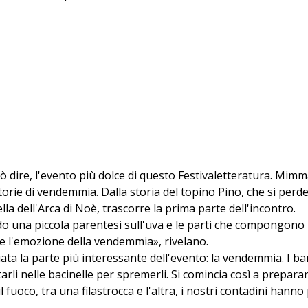
 dire, l'evento più dolce di questo Festivaletteratura. Mimma 
torie di vendemmia. Dalla storia del topino Pino, che si per
lla dell'Arca di Noè, trascorre la prima parte dell'incontro.
ndo una piccola parentesi sull'uva e le parti che compongono 
re l'emozione della vendemmia», rivelano.
iata la parte più interessante dell'evento: la vendemmia. I ba
rli nelle bacinelle per spremerli. Si comincia così a preparar
fuoco, tra una filastrocca e l'altra, i nostri contadini hanno