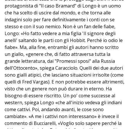
protagonista di "Il caso Bramard" di Longo è un uomo
che ha scelto di uscire dal mondo, e che torna alle
indagini solo per fare definitivamente i conti con se
stesso e con il suo nemico. Non è un fan delle fiabe,
Longo: «Ho fatto vedere a mia figlia 'Il signore degli
anelli' saltando le parti con gli Hobbit. Perché io odio le
fiabe». Ma, alla fine, entrambi gli autori hanno scritto
un giallo, «genere che, di fatto attraversa tutta la
grande letteratura, dai "Promessi sposi" alla Russia
dell'Ottocento», spiega Caracciolo. Quelli dei due autori
sono gialli atipici, che lasciano situazioni irrisolte (come
quelli di Fred Vargas). E non potrebbe essere altrimenti,
visto che un genere non può durare in eterno. Ha
bisogno di essere riscritto. Un po' come successe al
western, spiega Longo «che all'inizio vedeva gli indiani
come cattivi. Poi, andando avanti, le cose sono
cambiate». «A me i cattivi non interessano» è invece il
commento di Bucciarelli, «Voglio solo sapere perché la