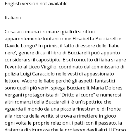
protagonista di
English version not available
Il caso Bramard
di Longo è un uomo
che ha scelto di uscire dal mondo, e che torna alle
indagini solo per fare definitivamente i conti con se
Italiano
stesso e con il suo nemico.
Cosa accomuna i romanzi gialli di scrittori
Coordina Luigi Caracciolo, sostituto commissario di
apparentemente lontani come Elisabetta Bucciarelli e
polizia.
Davide Longo? In primis, il fatto di essere delle 'fiabe
nere', genere di cui il libro di Bucciarelli può appunto
considerarsi il capostipite. E sul concetto di fiaba si apre
l'evento al Liceo Virgilio, coordinato dal commissario di
polizia Luigi Caracciolo nelle vesti di appassionato
lettore. «Adoro le fiabe perché gli aspetti fantastici
sono quelli più veri», spiega Bucciarelli. Maria Dolores
Vergani (protagonista di "Dritto al cuore" e numerosi
altri romanzi della Bucciarelli) è un'ispettrice che
«guarda il mondo da una piccola finestra» e, di fronte
alla ricerca della verità, si trova a rimettere in gioco
ogni volta le proprie relazioni, i patti con il passato, la
distanza di sicurezza che la protegge dagli altri. Il Corso