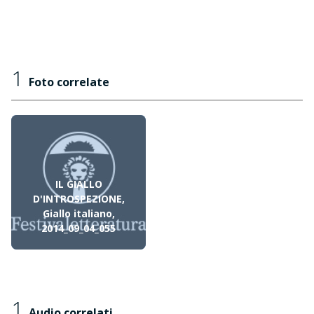
1
Foto correlate
IL GIALLO
D'INTROSPEZIONE,
Giallo italiano,
2014_09_04_055
1
Audio correlati