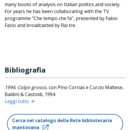
many books of analysis on Italian politics and society.
For years he has been collaborating with the TV
programme "Che tempo che fa", presented by Fabio
Fazio and broadcasted by Rai tre.
Bibliografia
1994. Colpo grosso
, con Pino Corrias e Curzio Maltese,
Baldini & Castoldi, 1994
Leggi tutto
Compagni d'Italia
, Sperling & Kupfer, 1997
Buongiorno. Il meglio o comunque il meno peggio
,
illustrazioni di Ettore Viola, La Stampa, 2002
Cerca nel catalogo della Rete bibliotecaria
mantovana
Granata da legare
, Priuli & Verlucca, 2006