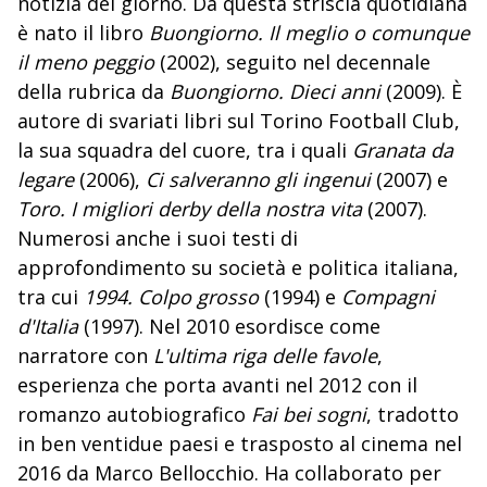
notizia del giorno. Da questa striscia quotidiana
è nato il libro
Buongiorno. Il meglio o comunque
il meno peggio
(2002), seguito nel decennale
della rubrica da
Buongiorno. Dieci anni
(2009). È
autore di svariati libri sul Torino Football Club,
la sua squadra del cuore, tra i quali
Granata da
legare
(2006),
Ci salveranno gli ingenui
(2007) e
Toro. I migliori derby della nostra vita
(2007).
Numerosi anche i suoi testi di
approfondimento su società e politica italiana,
tra cui
1994. Colpo grosso
(1994) e
Compagni
d'Italia
(1997). Nel 2010 esordisce come
narratore con
L'ultima riga delle favole
,
esperienza che porta avanti nel 2012 con il
romanzo autobiografico
Fai bei sogni
, tradotto
in ben ventidue paesi e trasposto al cinema nel
2016 da Marco Bellocchio. Ha collaborato per