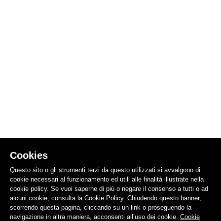
Cookies
Questo sito o gli strumenti terzi da questo utilizzati si avvalgono di
cookie necessari al funzionamento ed utili alle finalità illustrate nella
cookie policy. Se vuoi saperne di più o negare il consenso a tutti o ad
alcuni cookie, consulta la Cookie Policy. Chiudendo questo banner,
scorrendo questa pagina, cliccando su un link o proseguendo la
navigazione in altra maniera, acconsenti all’uso dei cookie.
Cookie