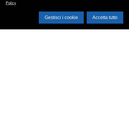
Policy
Gestisci i cookie
Accetta tutto
Cerca in archivio
Inventario
Documenti
Foto
Audio
Video
Edizioni
Enti
Persone