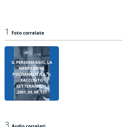
1
Foto correlate
IL PERSONAGGIO, LA
NARRAZIONE
PSICOANALITICA, IL
RACCONTO
LETTERARIO, n.
2001_09_08_121
3
Audio correlati