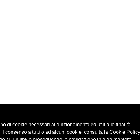
ono di cookie necessari al funzionamento ed utili alle finalità
 il consenso a tutti o ad alcuni cookie, consulta la Cookie Policy
o su un link o proseguendo la navigazione in altra maniera,