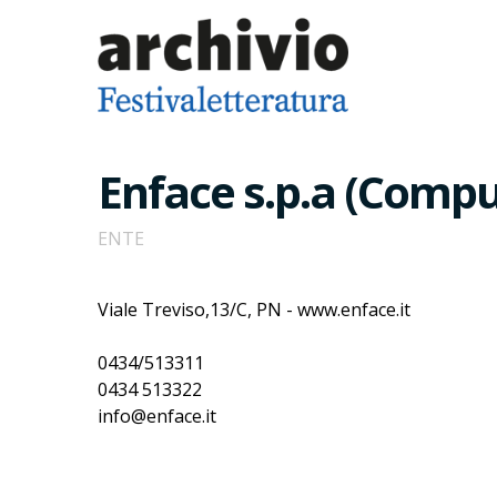
Enface s.p.a (Comput
ENTE
Viale Treviso,13/C, PN - www.enface.it
0434/513311
0434 513322
info@enface.it