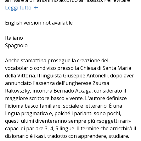
arrivare a un anonimo accordo al ribasso. Per evitare
tutto questo, Festivaletteratura ha chiesto agli autori di
Leggi tutto
riprendere la parola e di regalarne una, tratta dalla
propria lingua, da inserire in un vocabolario condiviso.
English version not available
Al linguista Giuseppe Antonelli il compito di registrare
le varie voci.
Italiano
Spagnolo
L'evento 127 ha subito variazioni rispetto a quanto
Anche stamattina prosegue la creazione del
riportato sul programma. Originariamente era previsto
vocabolario condiviso presso la Chiesa di Santa Maria
anche l'intervento di Zsuzsa Rakovszky.
della Vittoria. Il linguista Giuseppe Antonelli, dopo aver
annunciato l'assenza dell'ungherese Zsuzsa
Rakovszky, incontra Bernado Atxaga, considerato il
maggiore scrittore basco vivente. L'autore definisce
l'idioma basco familiare, sociale e letterario. È una
lingua pragmatica e, poiché i parlanti sono pochi,
questi ultimi diventeranno sempre più «soggetti rari»
capaci di parlare 3, 4, 5 lingue. Il termine che arricchirà il
dizionario è ikasi, tradotto con apprendere, studiare.