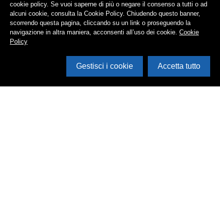
cookie policy. Se vuoi saperne di più o negare il consenso a tutti o ad
alcuni cookie, consulta la Cookie Policy. Chiudendo questo banner,
scorrendo questa pagina, cliccando su un link o proseguendo la
navigazione in altra maniera, acconsenti all’uso dei cookie.
Cookie
Policy
Gestisci i cookie
Accetta tutto
Cerca in archivio
Inventario
Documenti
Foto
Audio
Video