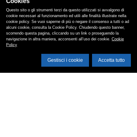
Cookies
Questo sito o gli strumenti terzi da questo utilizzati si avvalgono di
cookie necessari al funzionamento ed utili alle finalità illustrate nella
cookie policy. Se vuoi saperne di più o negare il consenso a tutti o ad
alcuni cookie, consulta la Cookie Policy. Chiudendo questo banner,
scorrendo questa pagina, cliccando su un link o proseguendo la
navigazione in altra maniera, acconsenti all’uso dei cookie.
Cookie
Policy
Gestisci i cookie
Accetta tutto
Cerca in archivio
Inventario
Documenti
Foto