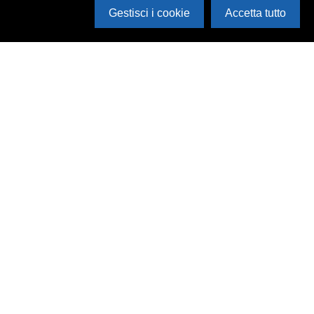
Gestisci i cookie
Accetta tutto
Cerca in archivio
Inventario
Documenti
Foto
Audio
Video
Edizioni
Enti
Persone
Temi
Rassegne