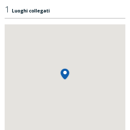
1
Luoghi collegati