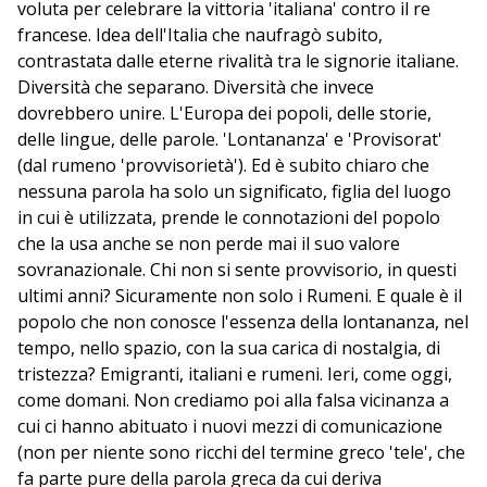
voluta per celebrare la vittoria 'italiana' contro il re
francese. Idea dell'Italia che naufragò subito,
contrastata dalle eterne rivalità tra le signorie italiane.
Diversità che separano. Diversità che invece
dovrebbero unire. L'Europa dei popoli, delle storie,
delle lingue, delle parole. 'Lontananza' e 'Provisorat'
(dal rumeno 'provvisorietà'). Ed è subito chiaro che
nessuna parola ha solo un significato, figlia del luogo
in cui è utilizzata, prende le connotazioni del popolo
che la usa anche se non perde mai il suo valore
sovranazionale. Chi non si sente provvisorio, in questi
ultimi anni? Sicuramente non solo i Rumeni. E quale è il
popolo che non conosce l'essenza della lontananza, nel
tempo, nello spazio, con la sua carica di nostalgia, di
tristezza? Emigranti, italiani e rumeni. Ieri, come oggi,
come domani. Non crediamo poi alla falsa vicinanza a
cui ci hanno abituato i nuovi mezzi di comunicazione
(non per niente sono ricchi del termine greco 'tele', che
fa parte pure della parola greca da cui deriva