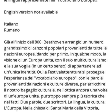
le lingue rappresentate nel "Vocabolario Europeo"
2012. Dieci nuovi lemmi, dieci nuove porte d'accesso
all'intreccio delle culture del nostro continente e al
English version not available
lavoro che ogni autore conduce sulla lingua per
trovare, raccontare e condividere il proprio mondo. Ai
Italiano
linguisti Giuseppe Antonelli, Matteo Motolese e Lucilla
Rumeno
Pizzoli il compito di mettere in dialogo, ogni giorno,
due parole e due scrittori.
Già all'inizio dell'800, Beethoven arrangiò un numero
grandissimo di canzoni popolari provenienti da tutte le
nazioni europee, dando per primo, in qualche modo, la
visione di un'Europa unita, con il suo multiculturalismo
e la sua voglia (in un certo senso) di appartenere ad
un'unica identità. Qui a Festivaletteratura si prosegue
l'esperienza del "vocabolario europeo", con le parole
provenienti da nazioni e culture diverse, per arricchire
il nostro bagaglio culturale, nell'ottica ancora una volta
di un'europa unita, purtroppo sempre più teorica che
nei fatti. Due parole, due scrittori. La lingua, la cultura.
L'Europa. Nella chiesa di Santa Maria della Vittoria,