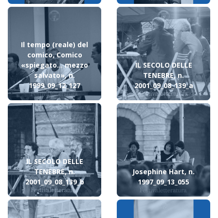
Il tempo (reale) del
comico, Comico
«spiegato... mezzo
IL SECOLO DELLE
salvato», n.
TENEBRE, n.
1999_09_12_127
2001_09_08_139_a
IL SECOLO DELLE
TENEBRE, n.
Josephine Hart, n.
2001_09_08_139_b
1997_09_13_055