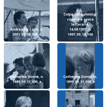
Colpa dello shining:
cinema e opera
letteraria,
Andrea De Carlo, n.
14.09.1997, n.
2001_09_08_105_c
1997_09_14_100
Catherine Dunne, n.
Catherine Dunne, n.
1999_09_11_095_a
1999_09_11_095_b