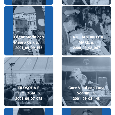
Edgar Morin con
FRA IL DANUBIO E IL
Mauro Ceruti, n.
MARE, n.
2001_09_09_156
2000_09_08_067
FILOSOFIA E
Gore Vidal con Luca
TEOLOGIA, n.
Scarlini, n.
2001_09_07_075
2001_09_08_143