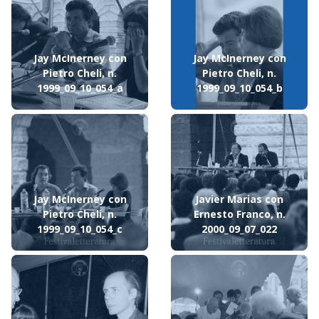
Jay McInerney con
Jay McInerney con
Pietro Cheli, n.
Pietro Cheli, n.
1999_09_10_054_a
1999_09_10_054_b
Jay McInerney con
Javier Marias con
Pietro Cheli, n.
Ernesto Franco, n.
1999_09_10_054_c
2000_09_07_022