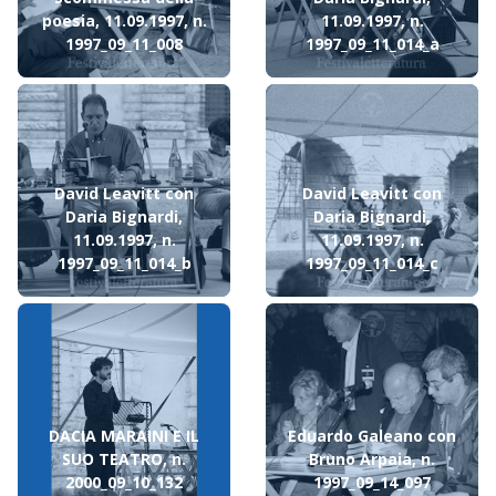
poesia, 11.09.1997, n.
11.09.1997, n.
1997_09_11_008
1997_09_11_014_a
David Leavitt con
David Leavitt con
Daria Bignardi,
Daria Bignardi,
11.09.1997, n.
11.09.1997, n.
1997_09_11_014_b
1997_09_11_014_c
DACIA MARAINI E IL
Eduardo Galeano con
SUO TEATRO, n.
Bruno Arpaia, n.
2000_09_10_132
1997_09_14_097