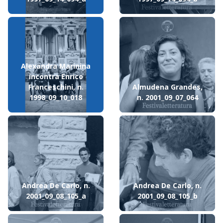
Alexandra Marinina
incontra Enrico
Franceschini, n.
Almudena Grandes,
1998_09_10_018
n. 2001_09_07_064
Andrea De Carlo, n.
Andrea De Carlo, n.
2001_09_08_105_a
2001_09_08_105_b