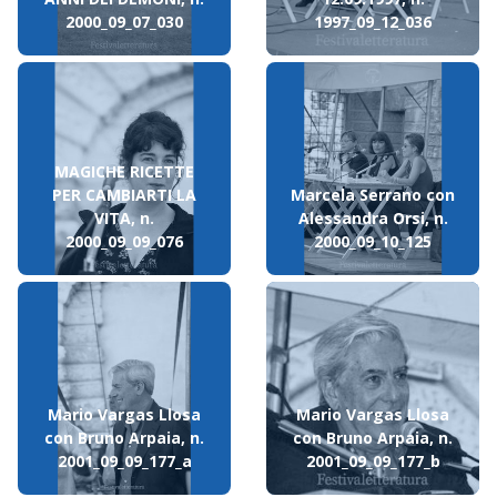
2000_09_07_030
1997_09_12_036
MAGICHE RICETTE
PER CAMBIARTI LA
Marcela Serrano con
VITA, n.
Alessandra Orsi, n.
2000_09_09_076
2000_09_10_125
Mario Vargas Llosa
Mario Vargas Llosa
con Bruno Arpaia, n.
con Bruno Arpaia, n.
2001_09_09_177_a
2001_09_09_177_b