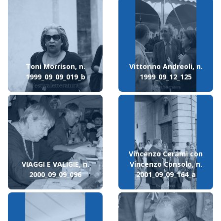
Toni Morrison, n.
Vittorino Andreoli, n.
1999_09_09_019_b
1999_09_12_125
Vincenzo Cerami con
VIAGGI E VALIGIE, n.
Vincenzo Consolo, n.
2000_09_09_096
2001_09_09_164_a