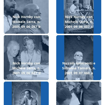
Nick Hornby con
Nick Hornby con
Michele Serra, n.
Michele Serra, n.
2001_09_06_037_b
2001_09_06_037_c
Nick Hornby con
Niccolò Ammaniti e
Michele Serra, n.
Susanna Tamaro, n.
2001_09_06_037_d
2001_09_07_060_a