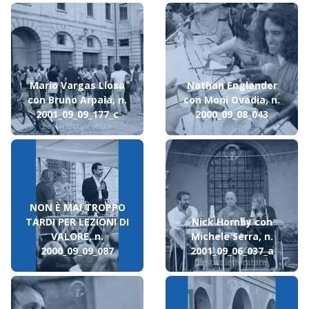
Mario Vargas Llosa
Nathan Englander
con Bruno Arpaia, n.
con Moni Ovadia, n.
2001_09_09_177_c
2000_09_08_043
NON È MAI TROPPO
TARDI PER LEZIONI DI
Nick Hornby con
VALORE, n.
Michele Serra, n.
2000_09_09_087
2001_09_06_037_a