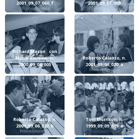
2001_09_07_060_f
2001_09_07_089
Richard Mason con
Mario Baudino, n.
Roberto Calasso, n.
2000_09_06_005
2001_09_06_020_a
Roberto Calasso, n.
Toni Morrison, n.
2001_09_06_020_b
1999_09_09_019_a