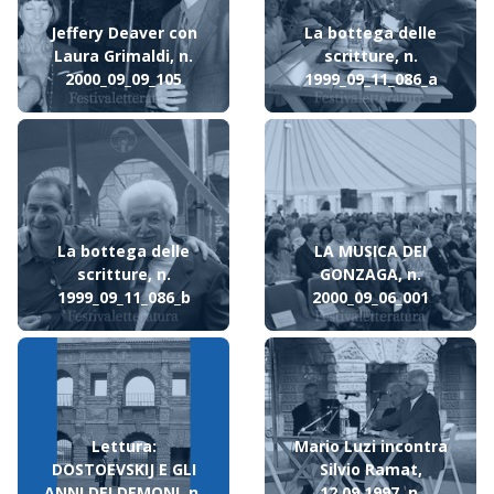
Jeffery Deaver con
La bottega delle
Laura Grimaldi, n.
scritture, n.
2000_09_09_105
1999_09_11_086_a
La bottega delle
LA MUSICA DEI
scritture, n.
GONZAGA, n.
1999_09_11_086_b
2000_09_06_001
Lettura:
Mario Luzi incontra
DOSTOEVSKIJ E GLI
Silvio Ramat,
ANNI DEI DEMONI, n.
12.09.1997, n.