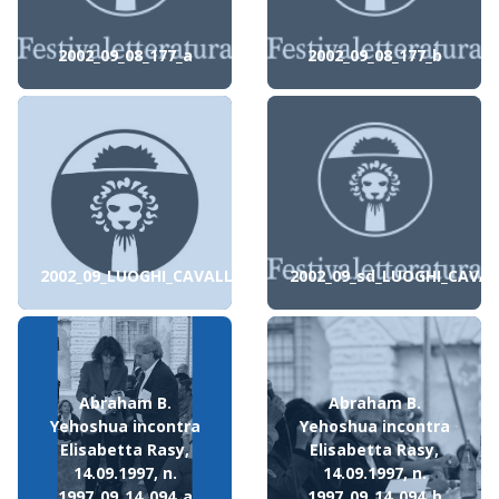
2002_09_08_177_a
2002_09_08_177_b
2002_09_LUOGHI_CAVALLERIZZA
2002_09_sd_LUOGHI_CAVAL
Abraham B.
Abraham B.
Yehoshua incontra
Yehoshua incontra
Elisabetta Rasy,
Elisabetta Rasy,
14.09.1997, n.
14.09.1997, n.
1997_09_14_094_a
1997_09_14_094_b